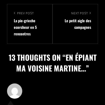
Navigation
de
Previous
PREV POST
Next
NEXT POST
l’article
La pie-grieche
Le petit aigle des
Post
Post
ecorcheur en 5
campagnes
rencontres
13 THOUGHTS ON “
EN ÉPIANT
MA VOISINE MARTINE…
”