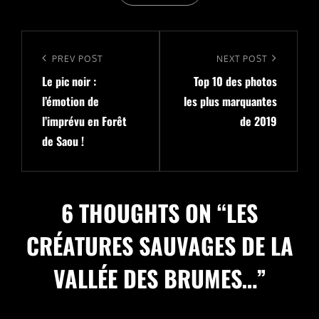
Navigation
de
Previous
PREV POST
Next
NEXT POST
l’article
Le pic noir :
Top 10 des photos
Post
Post
l’émotion de
les plus marquantes
l’imprévu en Forêt
de 2019
de Saou !
6 THOUGHTS ON “
LES
CRÉATURES SAUVAGES DE LA
VALLÉE DES BRUMES…
”