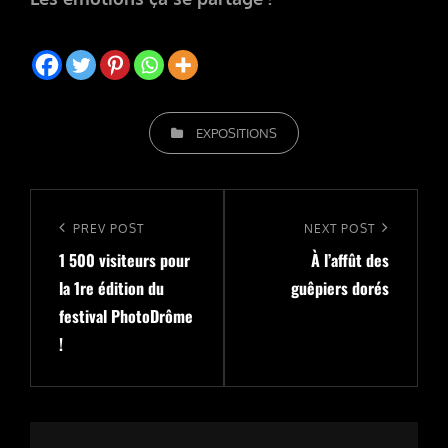
CATEGORIES
EXPOSITIONS
Navigation
de
Previous
PREV POST
Next
NEXT POST
l’article
1 500 visiteurs pour
À l’affût des
Post
Post
la 1re édition du
guêpiers dorés
festival PhotoDrôme
!