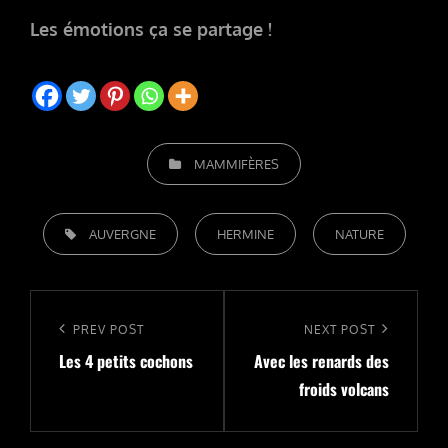
Les émotions ça se partage !
CATEGORIES
MAMMIFÈRES
TAGS,
AUVERGNE
HERMINE
NATURE
Navigation
de
Previous
PREV POST
Next
NEXT POST
l’article
Les 4 petits cochons
Avec les renards des
Post
Post
froids volcans