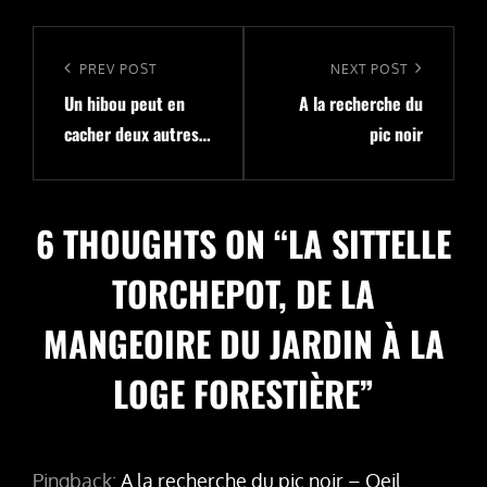
Navigation
de
Previous
PREV POST
Next
NEXT POST
l’article
Un hibou peut en
A la recherche du
Post
Post
cacher deux autres…
pic noir
6 THOUGHTS ON “
LA SITTELLE
TORCHEPOT, DE LA
MANGEOIRE DU JARDIN À LA
LOGE FORESTIÈRE
”
Pingback:
A la recherche du pic noir – Oeil